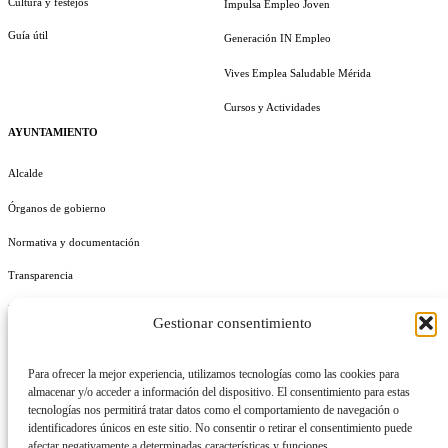
Cultura y festejos
Impulsa Empleo Joven
Guía útil
Generación IN Empleo
Vives Emplea Saludable Mérida
Cursos y Actividades
AYUNTAMIENTO
Alcalde
Órganos de gobierno
Normativa y documentación
Transparencia
Perfil del contratante
Gestionar consentimiento
Plan de Medidas Antifraude
Para ofrecer la mejor experiencia, utilizamos tecnologías como las cookies para
Identidad Corporativa
almacenar y/o acceder a información del dispositivo. El consentimiento para estas
tecnologías nos permitirá tratar datos como el comportamiento de navegación o
identificadores únicos en este sitio. No consentir o retirar el consentimiento puede
afectar negativamente a determinadas características y funciones.