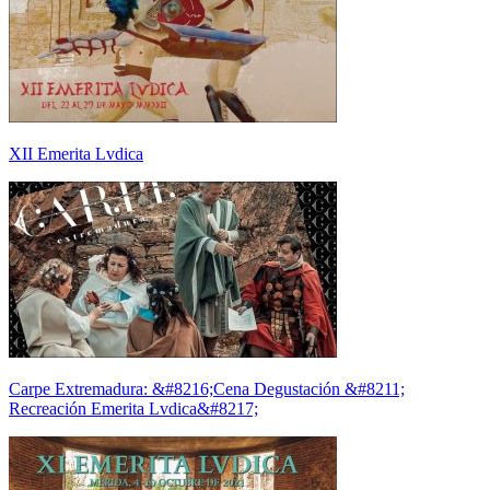
XII Emerita Lvdica
Carpe Extremadura: &#8216;Cena Degustación &#8211;
Recreación Emerita Lvdica&#8217;