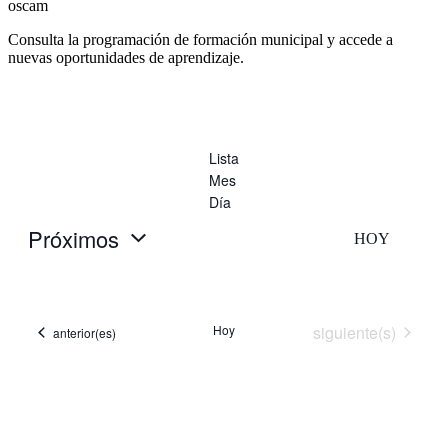
oscam
Consulta la programación de formación municipal y accede a
nuevas oportunidades de aprendizaje.
Lista
Mes
Día
Próximos
HOY
Selecciona
la
fecha.
Eventos
Hoy
siguiente(s)
Eventos
anterior(es)