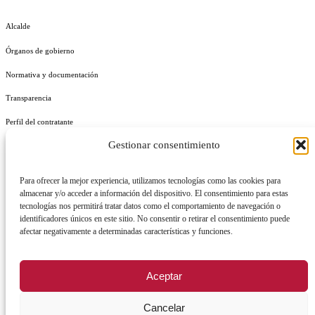
Alcalde
Órganos de gobierno
Normativa y documentación
Transparencia
Perfil del contratante
Gestionar consentimiento
Plan de Medidas Antifraude
Identidad Corporativa
Para ofrecer la mejor experiencia, utilizamos tecnologías como las cookies para
almacenar y/o acceder a información del dispositivo. El consentimiento para estas
tecnologías nos permitirá tratar datos como el comportamiento de navegación o
identificadores únicos en este sitio. No consentir o retirar el consentimiento puede
afectar negativamente a determinadas características y funciones.
AVISO LEGAL
POLÍTICA DE PRIVACIDAD
POLÍTICA DE COOKIES
Aceptar
POLÍTICA DE SEGURIDAD
REGISTRO DE ACTIVIDADES DE TRATAMIENTO
Cancelar