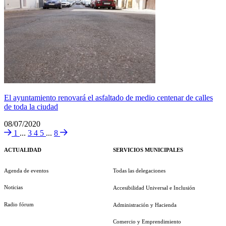
El ayuntamiento renovará el asfaltado de medio centenar de calles
de toda la ciudad
08/07/2020
1
...
3
4
5
...
8
ACTUALIDAD
SERVICIOS MUNICIPALES
Agenda de eventos
Todas las delegaciones
Noticias
Accesibilidad Universal e Inclusión
Radio fórum
Administración y Hacienda
Comercio y Emprendimiento