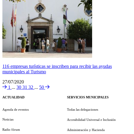
116 empresas turísticas se inscriben para recibir las ayudas
municipales al Turismo
27/07/2020
1
...
30
31
32
...
50
ACTUALIDAD
SERVICIOS MUNICIPALES
Agenda de eventos
Todas las delegaciones
Noticias
Accesibilidad Universal e Inclusión
Radio fórum
Administración y Hacienda