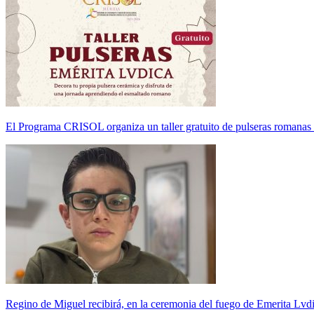
El Programa CRISOL organiza un taller gratuito de pulseras romanas
Regino de Miguel recibirá, en la ceremonia del fuego de Emerita Lvd