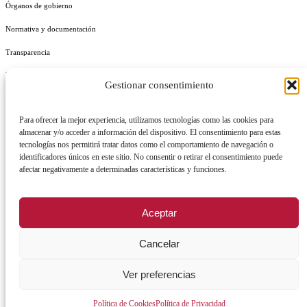
Órganos de gobierno
Normativa y documentación
Transparencia
Perfil del contratante
Gestionar consentimiento
Plan de Medidas Antifraude
Para ofrecer la mejor experiencia, utilizamos tecnologías como las cookies para
Identidad Corporativa
almacenar y/o acceder a información del dispositivo. El consentimiento para estas
tecnologías nos permitirá tratar datos como el comportamiento de navegación o
identificadores únicos en este sitio. No consentir o retirar el consentimiento puede
afectar negativamente a determinadas características y funciones.
AVISO LEGAL
POLÍTICA DE PRIVACIDAD
POLÍTICA DE COOKIES
Aceptar
POLÍTICA DE SEGURIDAD
REGISTRO DE ACTIVIDADES DE TRATAMIENTO
Cancelar
Ver preferencias
Facebook
X
Instagram
YouTu
Política de Cookies
Política de Privacidad