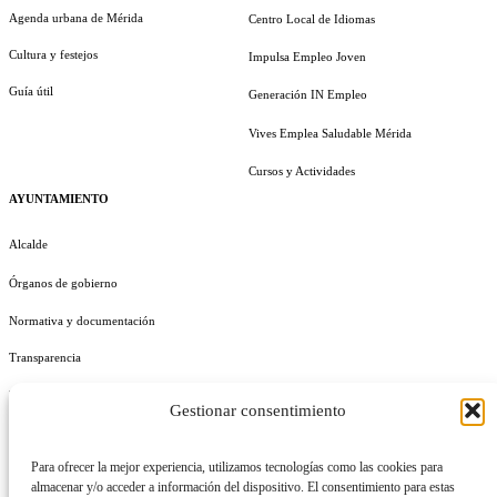
Agenda urbana de Mérida
Centro Local de Idiomas
Cultura y festejos
Impulsa Empleo Joven
Guía útil
Generación IN Empleo
Vives Emplea Saludable Mérida
Cursos y Actividades
AYUNTAMIENTO
Alcalde
Órganos de gobierno
Normativa y documentación
Transparencia
Perfil del contratante
Gestionar consentimiento
Plan de Medidas Antifraude
Para ofrecer la mejor experiencia, utilizamos tecnologías como las cookies para
Identidad Corporativa
almacenar y/o acceder a información del dispositivo. El consentimiento para estas