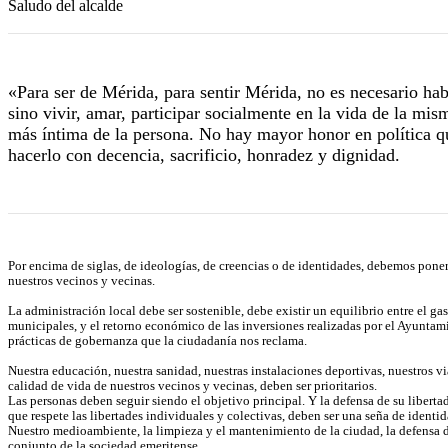
Saludo del alcalde
«Para ser de Mérida, para sentir Mérida, no es necesario hab
sino vivir, amar, participar socialmente en la vida de la mis
más íntima de la persona. No hay mayor honor en política qu
hacerlo con decencia, sacrificio, honradez y dignidad.
Por encima de siglas, de ideologías, de creencias o de identidades, debemos poner
nuestros vecinos y vecinas.
La administración local debe ser sostenible, debe existir un equilibrio entre el ga
municipales, y el retorno económico de las inversiones realizadas por el Ayuntam
prácticas de gobernanza que la ciudadanía nos reclama.
Nuestra educación, nuestra sanidad, nuestras instalaciones deportivas, nuestros vi
calidad de vida de nuestros vecinos y vecinas, deben ser prioritarios.
Las personas deben seguir siendo el objetivo principal. Y la defensa de su liberta
que respete las libertades individuales y colectivas, deben ser una seña de identi
Nuestro medioambiente, la limpieza y el mantenimiento de la ciudad, la defensa d
conjunto de la sociedad emeritense.