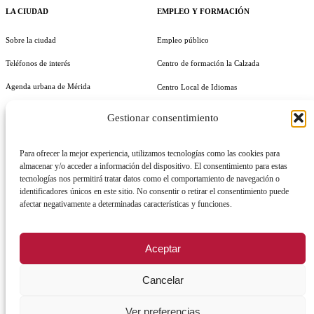
LA CIUDAD
EMPLEO Y FORMACIÓN
Sobre la ciudad
Empleo público
Teléfonos de interés
Centro de formación la Calzada
Agenda urbana de Mérida
Centro Local de Idiomas
Cultura y festejos
Impulsa Empleo Joven
Gestionar consentimiento
Guía útil
Generación IN Empleo
Para ofrecer la mejor experiencia, utilizamos tecnologías como las cookies para
Vives Emplea Saludable Mérida
almacenar y/o acceder a información del dispositivo. El consentimiento para estas
tecnologías nos permitirá tratar datos como el comportamiento de navegación o
Cursos y Actividades
identificadores únicos en este sitio. No consentir o retirar el consentimiento puede
AYUNTAMIENTO
afectar negativamente a determinadas características y funciones.
Alcalde
Aceptar
Órganos de gobierno
Cancelar
Normativa y documentación
Transparencia
Ver preferencias