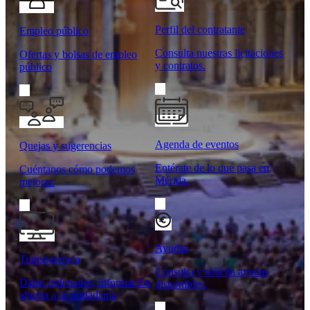
Perfil del contratante
Empleo público
Consulta nuestras licitaciones
Ofertas y bolsas de empleo
y contratos.
público
Agenda de eventos
Quejas y sugerencias
Entérate de lo que pasa en
Cuéntanos cómo podemos
Mérida.
mejorar.
Ayudas
Transparencia
Consulta y solicita ayudas
Datos ordenados, información
disponibles.
abierta a la ciudadanía