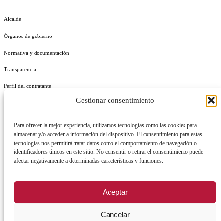
Alcalde
Órganos de gobierno
Normativa y documentación
Transparencia
Perfil del contratante
Gestionar consentimiento
Plan de Medidas Antifraude
Identidad Corporativa
Para ofrecer la mejor experiencia, utilizamos tecnologías como las cookies para
almacenar y/o acceder a información del dispositivo. El consentimiento para estas
tecnologías nos permitirá tratar datos como el comportamiento de navegación o
identificadores únicos en este sitio. No consentir o retirar el consentimiento puede
afectar negativamente a determinadas características y funciones.
AVISO LEGAL
POLÍTICA DE PRIVACIDAD
POLÍTICA DE COOKIES
Aceptar
POLÍTICA DE SEGURIDAD
REGISTRO DE ACTIVIDADES DE TRATAMIENTO
Cancelar