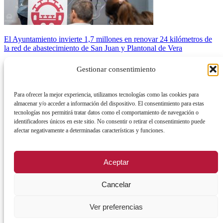
El Ayuntamiento invierte 1,7 millones en renovar 24 kilómetros de
la red de abastecimiento de San Juan y Plantonal de Vera
04/08/2026
Gestionar consentimiento
ACTUALIDAD
SERVICIOS MUNICIPALES
Para ofrecer la mejor experiencia, utilizamos tecnologías como las cookies para
Agenda de eventos
Todas las delegaciones
almacenar y/o acceder a información del dispositivo. El consentimiento para estas
tecnologías nos permitirá tratar datos como el comportamiento de navegación o
Noticias
Accesibilidad Universal e Inclusión
identificadores únicos en este sitio. No consentir o retirar el consentimiento puede
afectar negativamente a determinadas características y funciones.
Radio fórum
Administración y Hacienda
Comercio y Emprendimiento
Aceptar
Cultura y festejos
Cancelar
Deportes
Educación y juventud
Ver preferencias
Igualdad