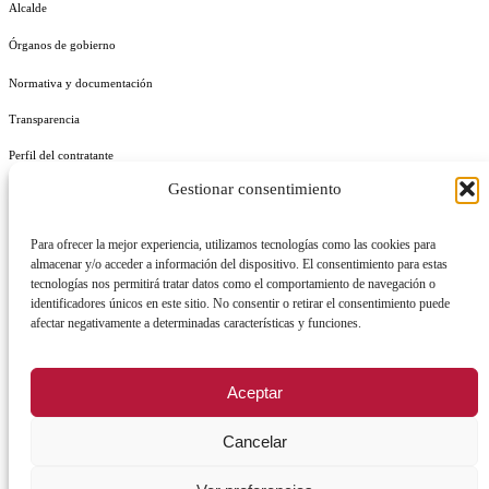
Alcalde
Órganos de gobierno
Normativa y documentación
Transparencia
Perfil del contratante
Gestionar consentimiento
Plan de Medidas Antifraude
Identidad Corporativa
Para ofrecer la mejor experiencia, utilizamos tecnologías como las cookies para
almacenar y/o acceder a información del dispositivo. El consentimiento para estas
tecnologías nos permitirá tratar datos como el comportamiento de navegación o
identificadores únicos en este sitio. No consentir o retirar el consentimiento puede
afectar negativamente a determinadas características y funciones.
AVISO LEGAL
POLÍTICA DE PRIVACIDAD
POLÍTICA DE COOKIES
Aceptar
POLÍTICA DE SEGURIDAD
REGISTRO DE ACTIVIDADES DE TRATAMIENTO
Cancelar