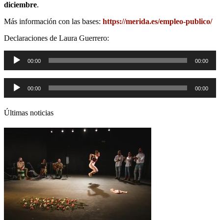
diciembre
.
Más información con las bases:
https://merida.es/empleo-publico/
Declaraciones de Laura Guerrero:
Reproductor
00:00
00:00
de
audio
Reproductor
00:00
00:00
de
audio
Últimas noticias