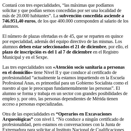
Contará con tres especialidades, “las máximas que podíamos
solicitar y que podían sernos concedidas por ser una localidad de
más de 20.000 habitantes”. La
subvención concedida asciende a
746.951,40 euros
, de los que 400.000 corresponden al salario de los
alumnos.
El número de plazas ofertadas es de 45, que se reparten en quince
por especialidad, además del equipo directivo de las mismas. Los
alumnos
deben estar seleccionados el 21 de diciembre
, por ello, el
plazo de inscripción es del 1 al 7 de diciembre
en el Registro
Municipal y en el Sexpe.
Las tres especialidades son
«Atención socio sanitaria a personas
en el domicilio»
tiene Nivel II y que conduce al certificado de
profesionalidad “actualmente la estamos impartiendo en la Escuela
Profesional Anas, es primordial para un Gobierno Socialista como el
nuestro al que le preocupan fundamentalmente las personas”. El
alumno se forma y trabaja en un sector con grandes posibilidades de
empleo y, por otro, las personas dependientes de Mérida tienen
acceso a personas especializadas.
Otra de las especialidades es
“Operarios en Excavaciones
Arqueológicas”
con nivel I. “No conduce a ningún certificado de
profesionalidad, pero estamos en conversaciones con la Junta de
Extremadura para solicitar al Instituto Nacional de Cualificaciones