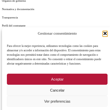
Órganos de gobierno
Normativa y documentación
Transparencia
Perfil del contratante
Gestionar consentimiento
Plan de Medidas Antifraude
Identidad Corporativa
Para ofrecer la mejor experiencia, utilizamos tecnologías como las cookies para
almacenar y/o acceder a información del dispositivo. El consentimiento para estas
tecnologías nos permitirá tratar datos como el comportamiento de navegación o
identificadores únicos en este sitio. No consentir o retirar el consentimiento puede
afectar negativamente a determinadas características y funciones.
AVISO LEGAL
POLÍTICA DE PRIVACIDAD
POLÍTICA DE COOKIES
Aceptar
POLÍTICA DE SEGURIDAD
REGISTRO DE ACTIVIDADES DE TRATAMIENTO
Cancelar
Facebook
X
Instagram
YouTu
Ver preferencias