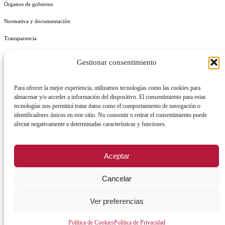
Órganos de gobierno
Normativa y documentación
Transparencia
Perfil del contratante
Gestionar consentimiento
Plan de Medidas Antifraude
Para ofrecer la mejor experiencia, utilizamos tecnologías como las cookies para
Identidad Corporativa
almacenar y/o acceder a información del dispositivo. El consentimiento para estas
tecnologías nos permitirá tratar datos como el comportamiento de navegación o
identificadores únicos en este sitio. No consentir o retirar el consentimiento puede
afectar negativamente a determinadas características y funciones.
AVISO LEGAL
POLÍTICA DE PRIVACIDAD
POLÍTICA DE COOKIES
Aceptar
POLÍTICA DE SEGURIDAD
REGISTRO DE ACTIVIDADES DE TRATAMIENTO
Cancelar
Ver preferencias
Facebook
X
Instagram
YouTu
Política de Cookies
Política de Privacidad