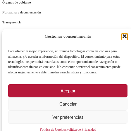
Órganos de gobierno
Normativa y documentación
Transparencia
Perfil del contratante
Gestionar consentimiento
Plan de Medidas Antifraude
Para ofrecer la mejor experiencia, utilizamos tecnologías como las cookies para
Identidad Corporativa
almacenar y/o acceder a información del dispositivo. El consentimiento para estas
tecnologías nos permitirá tratar datos como el comportamiento de navegación o
identificadores únicos en este sitio. No consentir o retirar el consentimiento puede
afectar negativamente a determinadas características y funciones.
AVISO LEGAL
POLÍTICA DE PRIVACIDAD
POLÍTICA DE COOKIES
Aceptar
POLÍTICA DE SEGURIDAD
REGISTRO DE ACTIVIDADES DE TRATAMIENTO
Cancelar
Ver preferencias
Facebook
X
Instagram
YouTu
Política de Cookies
Política de Privacidad