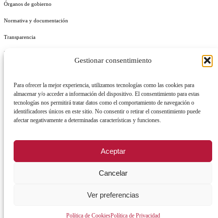
Órganos de gobierno
Normativa y documentación
Transparencia
Perfil del contratante
Gestionar consentimiento
Plan de Medidas Antifraude
Para ofrecer la mejor experiencia, utilizamos tecnologías como las cookies para
Identidad Corporativa
almacenar y/o acceder a información del dispositivo. El consentimiento para estas
tecnologías nos permitirá tratar datos como el comportamiento de navegación o
identificadores únicos en este sitio. No consentir o retirar el consentimiento puede
afectar negativamente a determinadas características y funciones.
AVISO LEGAL
POLÍTICA DE PRIVACIDAD
POLÍTICA DE COOKIES
Aceptar
POLÍTICA DE SEGURIDAD
REGISTRO DE ACTIVIDADES DE TRATAMIENTO
Cancelar
Ver preferencias
Facebook
X
Instagram
YouTu
Política de Cookies
Política de Privacidad