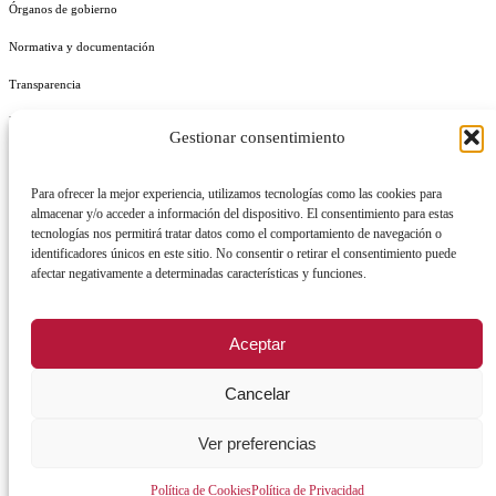
Órganos de gobierno
Normativa y documentación
Transparencia
Perfil del contratante
Gestionar consentimiento
Plan de Medidas Antifraude
Para ofrecer la mejor experiencia, utilizamos tecnologías como las cookies para
Identidad Corporativa
almacenar y/o acceder a información del dispositivo. El consentimiento para estas
tecnologías nos permitirá tratar datos como el comportamiento de navegación o
identificadores únicos en este sitio. No consentir o retirar el consentimiento puede
afectar negativamente a determinadas características y funciones.
AVISO LEGAL
POLÍTICA DE PRIVACIDAD
POLÍTICA DE COOKIES
Aceptar
POLÍTICA DE SEGURIDAD
REGISTRO DE ACTIVIDADES DE TRATAMIENTO
Cancelar
Ver preferencias
Facebook
X
Instagram
YouTu
Política de Cookies
Política de Privacidad