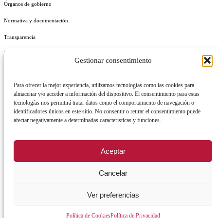
Órganos de gobierno
Normativa y documentación
Transparencia
Perfil del contratante
Gestionar consentimiento
Plan de Medidas Antifraude
Para ofrecer la mejor experiencia, utilizamos tecnologías como las cookies para
Identidad Corporativa
almacenar y/o acceder a información del dispositivo. El consentimiento para estas
tecnologías nos permitirá tratar datos como el comportamiento de navegación o
identificadores únicos en este sitio. No consentir o retirar el consentimiento puede
afectar negativamente a determinadas características y funciones.
AVISO LEGAL
POLÍTICA DE PRIVACIDAD
POLÍTICA DE COOKIES
Aceptar
POLÍTICA DE SEGURIDAD
REGISTRO DE ACTIVIDADES DE TRATAMIENTO
Cancelar
Ver preferencias
Facebook
X
Instagram
YouTu
Política de Cookies
Política de Privacidad