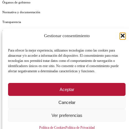
Órganos de gobierno
Normativa y documentación
Transparencia
Perfil del contratante
Gestionar consentimiento
Plan de Medidas Antifraude
Para ofrecer la mejor experiencia, utilizamos tecnologías como las cookies para
Identidad Corporativa
almacenar y/o acceder a información del dispositivo. El consentimiento para estas
tecnologías nos permitirá tratar datos como el comportamiento de navegación o
identificadores únicos en este sitio. No consentir o retirar el consentimiento puede
afectar negativamente a determinadas características y funciones.
AVISO LEGAL
POLÍTICA DE PRIVACIDAD
POLÍTICA DE COOKIES
Aceptar
POLÍTICA DE SEGURIDAD
REGISTRO DE ACTIVIDADES DE TRATAMIENTO
Cancelar
Ver preferencias
Facebook
X
Instagram
YouTu
Política de Cookies
Política de Privacidad