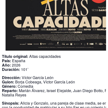
Título original:
Altas capacidades
País:
España
Año:
2026
Duración:
101’
Dirección:
Víctor García León
Guion:
Borja Cobeaga, Víctor García León
Género:
Comedia
Reparto:
Marián Álvarez, Israel Elejalde, Juan Diego Botto, Pi
Natalia Reyes
Sinopsis:
Alicia y Gonzalo, una pareja de clase media, se en
con la oportunidad de matricular a su hijo Fer en un colegio la