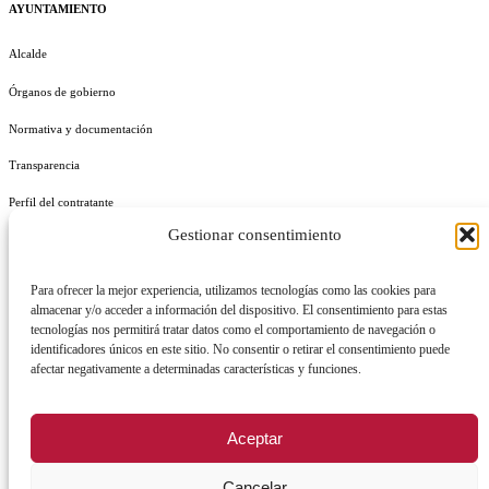
AYUNTAMIENTO
Alcalde
Órganos de gobierno
Normativa y documentación
Transparencia
Perfil del contratante
Gestionar consentimiento
Plan de Medidas Antifraude
Identidad Corporativa
Para ofrecer la mejor experiencia, utilizamos tecnologías como las cookies para
almacenar y/o acceder a información del dispositivo. El consentimiento para estas
tecnologías nos permitirá tratar datos como el comportamiento de navegación o
identificadores únicos en este sitio. No consentir o retirar el consentimiento puede
afectar negativamente a determinadas características y funciones.
AVISO LEGAL
POLÍTICA DE PRIVACIDAD
POLÍTICA DE COOKIES
Aceptar
POLÍTICA DE SEGURIDAD
REGISTRO DE ACTIVIDADES DE TRATAMIENTO
Cancelar