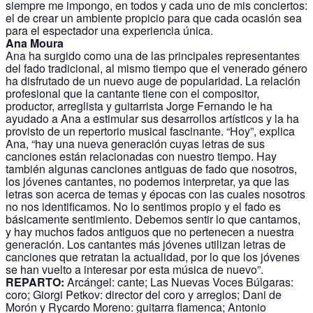
siempre me impongo, en todos y cada uno de mis conciertos:
el de crear un ambiente propicio para que cada ocasión sea
para el espectador una experiencia única.
Ana Moura
Ana ha surgido como una de las principales representantes
del fado tradicional, al mismo tiempo que el venerado género
ha disfrutado de un nuevo auge de popularidad. La relación
profesional que la cantante tiene con el compositor,
productor, arreglista y guitarrista Jorge Fernando le ha
ayudado a Ana a estimular sus desarrollos artísticos y la ha
provisto de un repertorio musical fascinante. “Hoy”, explica
Ana, “hay una nueva generación cuyas letras de sus
canciones están relacionadas con nuestro tiempo. Hay
también algunas canciones antiguas de fado que nosotros,
los jóvenes cantantes, no podemos interpretar, ya que las
letras son acerca de temas y épocas con las cuales nosotros
no nos identificamos. No lo sentimos propio y el fado es
básicamente sentimiento. Debemos sentir lo que cantamos,
y hay muchos fados antiguos que no pertenecen a nuestra
generación. Los cantantes más jóvenes utilizan letras de
canciones que retratan la actualidad, por lo que los jóvenes
se han vuelto a interesar por esta música de nuevo”.
REPARTO:
Arcángel: cante; Las Nuevas Voces Búlgaras:
coro; Giorgi Petkov: director del coro y arreglos; Dani de
Morón y Rycardo Moreno: guitarra flamenca; Antonio