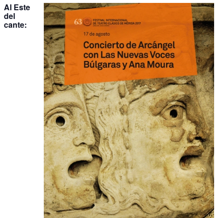
Al Este
del
cante: