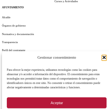
Cursos y Actividades
AYUNTAMIENTO
Alcalde
Órganos de gobierno
Normativa y documentación
Transparencia
Perfil del contratante
Gestionar consentimiento
Plan de Medidas Antifraude
Identidad Corporativa
Para ofrecer la mejor experiencia, utilizamos tecnologías como las cookies para
almacenar y/o acceder a información del dispositivo. El consentimiento para estas
tecnologías nos permitirá tratar datos como el comportamiento de navegación o
identificadores únicos en este sitio. No consentir o retirar el consentimiento puede
afectar negativamente a determinadas características y funciones.
AVISO LEGAL
POLÍTICA DE PRIVACIDAD
POLÍTICA DE COOKIES
Aceptar
POLÍTICA DE SEGURIDAD
REGISTRO DE ACTIVIDADES DE TRATAMIENTO