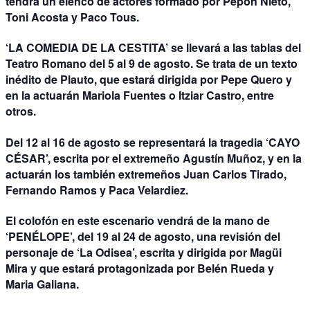
tendrá un elenco de actores formado por Pepón Nieto,
Toni Acosta y Paco Tous.
‘LA COMEDIA DE LA CESTITA’
se llevará a las tablas del
Teatro Romano
del 5 al 9 de agosto
. Se trata de un texto
inédito de Plauto, que estará dirigida por Pepe Quero y
en la actuarán Mariola Fuentes o Itziar Castro, entre
otros.
Del
12 al 16 de agosto
se representará la tragedia
‘CAYO
CÉSAR’
, escrita por el extremeño Agustín Muñoz, y en la
actuarán los también extremeños Juan Carlos Tirado,
Fernando Ramos y Paca Velardiez.
El colofón en este escenario vendrá de la mano de
‘PENÉLOPE’
, del
19 al 24 de agosto
, una revisión del
personaje de ‘La Odisea’, escrita y dirigida por Magüi
Mira y que estará protagonizada por Belén Rueda y
Maria Galiana.