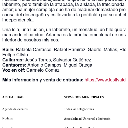
laberinto, pero también la atrapada, la aislada, la traicionada 
amor; una mujer compleja que ha de madurar demasiado pron
causa del desengaño y es llevada a la perdición por su anhel
independencia.
Una isla, una ilusión, un laberinto, un monstruo, un hilo que v
marcando el camino. Ariadna es la crónica emocional de un vi
interior de nosotros mismos.
Baile:
Rafaela Carrasco, Rafael Ramírez, Gabriel Matías, Ric
Felipe Clivio
Guitarras:
Jesús Torres, Salvador Gutiérrez
Cantaores:
Antonio Campos, Miguel Ortega
Voz en off:
Carmelo Gómez
Más información y venta de entradas:
https://www.festivald
ACTUALIDAD
SERVICIOS MUNICIPALES
Agenda de eventos
Todas las delegaciones
Noticias
Accesibilidad Universal e Inclusión
Radio fórum