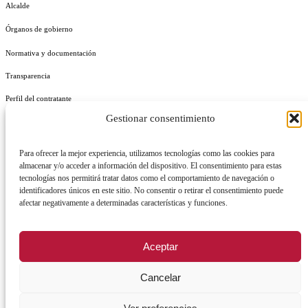
Alcalde
Órganos de gobierno
Normativa y documentación
Transparencia
Perfil del contratante
Gestionar consentimiento
Plan de Medidas Antifraude
Identidad Corporativa
Para ofrecer la mejor experiencia, utilizamos tecnologías como las cookies para
almacenar y/o acceder a información del dispositivo. El consentimiento para estas
tecnologías nos permitirá tratar datos como el comportamiento de navegación o
identificadores únicos en este sitio. No consentir o retirar el consentimiento puede
afectar negativamente a determinadas características y funciones.
AVISO LEGAL
POLÍTICA DE PRIVACIDAD
POLÍTICA DE COOKIES
Aceptar
POLÍTICA DE SEGURIDAD
REGISTRO DE ACTIVIDADES DE TRATAMIENTO
Cancelar