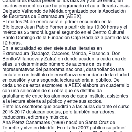
Cañamares estará presente, los días 24 y 25 de enero, en
los dos encuentros que ha programado el aula literaria Jesús
Delgado Valhondo de Mérida organizado por la Asociación
de Escritores de Extremadura (AEEX).
El martes 24 de enero será el primer encuentro en la
Biblioteca Juan Pablo Forner a partir de las 19:30 horas y el
miércoles 25 tendrá lugar el segundo en el Centro Cultural
Santo Domingo de la Fundación Caja Badajoz a partir de las
12 horas.
En la actualidad existen siete aulas literarias en
Extremadura (Badajoz, Cáceres, Mérida, Plasencia, Don
Benito/Villanueva y Zafra) en donde acuden, a cada una de
ellas, un determinado número de autores de los más
representativos del panorama nacional, desarrollando una
lectura en un instituto de enseñanza secundaria de la ciudad
en cuestión y una segunda lectura abierta al público. De
cada uno de estos escritores la AEEX elabora un cuadernillo
con una selección de su obra que es distribuida
gratuitamente entre los alumnos de cada instituto, asistentes
a la lectura abierta al público y entre sus socios.
Entre los escritores que acudirán a las aulas durante el curso
2016-2017 destacan poetas, pero también narradores,
traductores, editores y músicos.
Ana Pérez Cañamares (1968) nació en Santa Cruz de
Tenerife y vive en Madrid. En el año 2007 publicó su primer