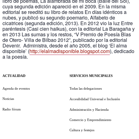
libro de poemas, La alambrada de mi boca (Baile del Sol),
cuya segunda edición apareció en el 2009. En la misma
editorial se reeditó su libro de relatos En días idénticos a
nubes, y publicó su segundo poemario, Alfabeto de
cicatrices (segunda edición, 2013). En 2012 vio la luz Entre
paréntesis (Casi cien haikus), con la editorial La Baragaña y
en 2013 Las sumas y los restos, “V Premio de Poesía Blas
de Otero- Villa de Bilbao 2012”, publicado por la editorial
Devenir. Administra, desde el año 2005, el blog ‘El alma
disponible’ (
http://elalmadisponible.blogspot.com
), dedicado
a la poesía.
ACTUALIDAD
SERVICIOS MUNICIPALES
Agenda de eventos
Todas las delegaciones
Noticias
Accesibilidad Universal e Inclusión
Radio fórum
Administración y Hacienda
Comercio y Emprendimiento
Cultura y festejos