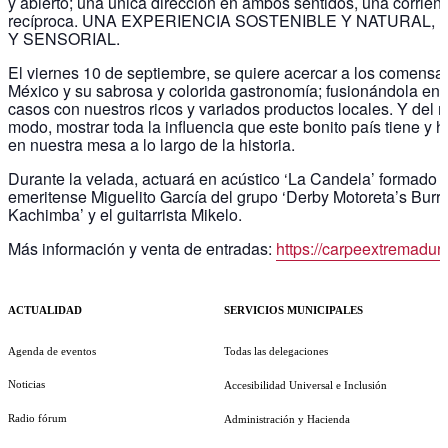
y abierto; una única dirección en ambos sentidos, una corrient
recíproca. UNA EXPERIENCIA SOSTENIBLE Y NATURAL,
Y SENSORIAL.
El viernes 10 de septiembre, se quiere acercar a los comensa
México y su sabrosa y colorida gastronomía; fusionándola en
casos con nuestros ricos y variados productos locales. Y del
modo, mostrar toda la influencia que este bonito país tiene y h
en nuestra mesa a lo largo de la historia.
Durante la velada, actuará en acústico ‘La Candela’ formado p
emeritense Miguelito García del grupo ‘Derby Motoreta’s Burri
Kachimba’ y el guitarrista Mikelo.
Más información y venta de entradas:
https://carpeextremadur
ACTUALIDAD
SERVICIOS MUNICIPALES
Agenda de eventos
Todas las delegaciones
Noticias
Accesibilidad Universal e Inclusión
Radio fórum
Administración y Hacienda