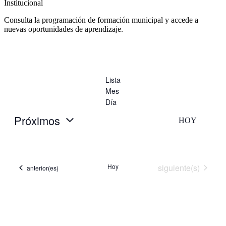
Institucional
Consulta la programación de formación municipal y accede a
nuevas oportunidades de aprendizaje.
Lista
Mes
Día
Próximos
HOY
Selecciona
la
fecha.
Eventos
Hoy
siguiente(s)
Eventos
anterior(es)