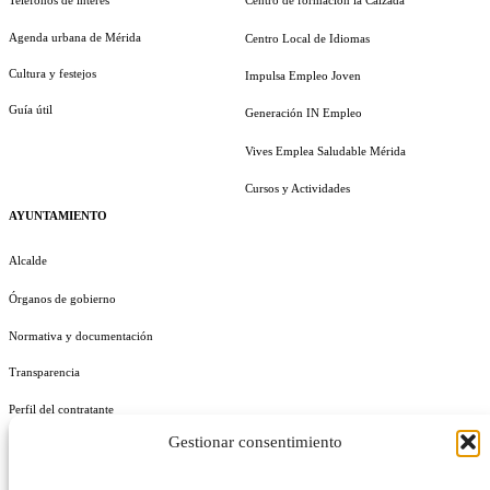
Teléfonos de interés
Centro de formación la Calzada
Agenda urbana de Mérida
Centro Local de Idiomas
Cultura y festejos
Impulsa Empleo Joven
Guía útil
Generación IN Empleo
Vives Emplea Saludable Mérida
Cursos y Actividades
AYUNTAMIENTO
Alcalde
Órganos de gobierno
Normativa y documentación
Transparencia
Perfil del contratante
Gestionar consentimiento
Plan de Medidas Antifraude
Identidad Corporativa