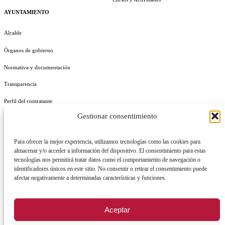
AYUNTAMIENTO
Alcalde
Órganos de gobierno
Normativa y documentación
Transparencia
Perfil del contratante
Gestionar consentimiento
Plan de Medidas Antifraude
Identidad Corporativa
Para ofrecer la mejor experiencia, utilizamos tecnologías como las cookies para
almacenar y/o acceder a información del dispositivo. El consentimiento para estas
tecnologías nos permitirá tratar datos como el comportamiento de navegación o
identificadores únicos en este sitio. No consentir o retirar el consentimiento puede
afectar negativamente a determinadas características y funciones.
AVISO LEGAL
POLÍTICA DE PRIVACIDAD
POLÍTICA DE COOKIES
Aceptar
POLÍTICA DE SEGURIDAD
REGISTRO DE ACTIVIDADES DE TRATAMIENTO