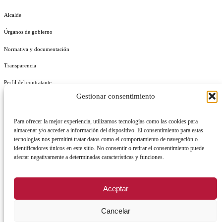
Alcalde
Órganos de gobierno
Normativa y documentación
Transparencia
Perfil del contratante
Gestionar consentimiento
Plan de Medidas Antifraude
Identidad Corporativa
Para ofrecer la mejor experiencia, utilizamos tecnologías como las cookies para
almacenar y/o acceder a información del dispositivo. El consentimiento para estas
tecnologías nos permitirá tratar datos como el comportamiento de navegación o
identificadores únicos en este sitio. No consentir o retirar el consentimiento puede
afectar negativamente a determinadas características y funciones.
AVISO LEGAL
POLÍTICA DE PRIVACIDAD
POLÍTICA DE COOKIES
Aceptar
POLÍTICA DE SEGURIDAD
REGISTRO DE ACTIVIDADES DE TRATAMIENTO
Cancelar