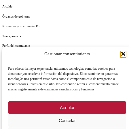
Alcalde
Órganos de gobierno
Normativa y documentación
Transparencia
Perfil del contratante
Gestionar consentimiento
Plan de Medidas Antifraude
Identidad Corporativa
Para ofrecer la mejor experiencia, utilizamos tecnologías como las cookies para
almacenar y/o acceder a información del dispositivo. El consentimiento para estas
tecnologías nos permitirá tratar datos como el comportamiento de navegación o
identificadores únicos en este sitio. No consentir o retirar el consentimiento puede
afectar negativamente a determinadas características y funciones.
AVISO LEGAL
POLÍTICA DE PRIVACIDAD
POLÍTICA DE COOKIES
Aceptar
POLÍTICA DE SEGURIDAD
REGISTRO DE ACTIVIDADES DE TRATAMIENTO
Cancelar