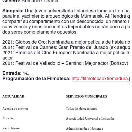
Género:
Romance. Drama
Sinopsis:
Una joven universitaria finlandesa toma un tren ha
para ir al yacimiento arqueológico de Múrmansk. Allí tendrá q
compartir su compartimento con un desconocido, un minero ru
convivencia y unos encuentros improbables unirán poco a poc
dos seres completamente opuestos.
2021: Globos de Oro: Nominada a mejor película de habla no 
2021: Festival de Cannes: Gran Premio del Jurado (ex aequo)
2021: Premios del Cine Europeo: Nominada a mejor película, a
actor
2021: Festival de Valladolid – Seminci: Mejor actor (Borisov)
Entrada:
1€.
Programación de la Filmoteca:
http://filmotecaextremadura.j
ACTUALIDAD
SERVICIOS MUNICIPALES
Agenda de eventos
Todas las delegaciones
Noticias
Accesibilidad Universal e Inclusión
Radio fórum
Administración y Hacienda