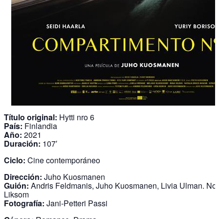
Título original:
Hytti nro 6
País:
Finlandia
Año:
2021
Duración:
107′
Ciclo:
Cine contemporáneo
Dirección:
Juho Kuosmanen
Guión:
Andris Feldmanis, Juho Kuosmanen, Livia Ulman. No
Liksom
Fotografía:
Jani-Petteri Passi