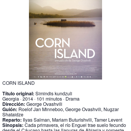
CORN ISLAND
Título original:
Simindis kundzuli
Georgia · 2014 · 101 minutos · Drama
Dirección:
George Ovashvili
Guión:
Roelof Jan Minneboo, George Ovashvili, Nugzar
Shataidze
Reparto:
Ilyas Salman, Mariam Buturishvili, Tamer Levent
Sinopsis:
Cada primavera, el río Enguei trae suelo fecundo
desde el Cáucaso hasta las llanuras de Abjasia y noroeste