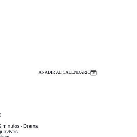
AÑADIR AL CALENDARIO
O
85 minutos · Drama
guavives
ives