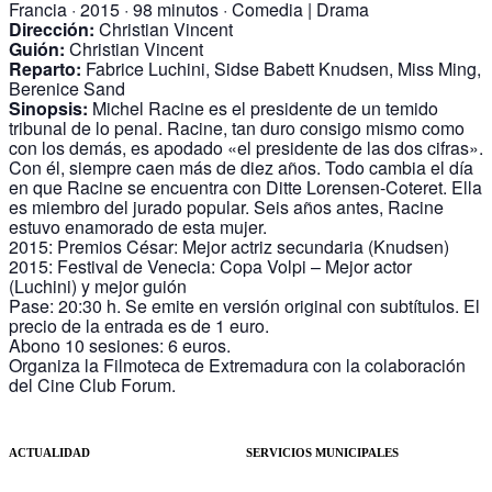
Francia · 2015 · 98 minutos · Comedia | Drama
Dirección:
Christian Vincent
Guión:
Christian Vincent
Reparto:
Fabrice Luchini, Sidse Babett Knudsen, Miss Ming,
Berenice Sand
Sinopsis:
Michel Racine es el presidente de un temido
tribunal de lo penal. Racine, tan duro consigo mismo como
con los demás, es apodado «el presidente de las dos cifras».
Con él, siempre caen más de diez años. Todo cambia el día
en que Racine se encuentra con Ditte Lorensen-Coteret. Ella
es miembro del jurado popular. Seis años antes, Racine
estuvo enamorado de esta mujer.
2015: Premios César: Mejor actriz secundaria (Knudsen)
2015: Festival de Venecia: Copa Volpi – Mejor actor
(Luchini) y mejor guión
Pase: 20:30 h. Se emite en versión original con subtítulos. El
precio de la entrada es de 1 euro.
Abono 10 sesiones: 6 euros.
Organiza la Filmoteca de Extremadura con la colaboración
del Cine Club Forum.
ACTUALIDAD
SERVICIOS MUNICIPALES