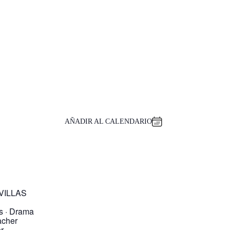
AÑADIR AL CALENDARIO
VILLAS
os · Drama
acher
r