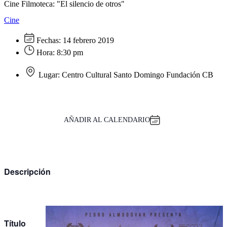
Cine Filmoteca: "El silencio de otros"
Cine
Fechas:
14 febrero 2019
Hora:
8:30 pm
Lugar:
Centro Cultural Santo Domingo Fundación CB
AÑADIR AL CALENDARIO
Descripción
Título