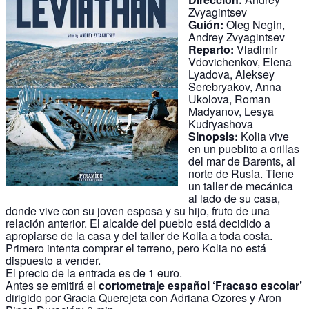
Zvyagintsev
Guión:
Oleg Negin,
Andrey Zvyagintsev
Reparto:
Vladimir
Vdovichenkov, Elena
Lyadova, Aleksey
Serebryakov, Anna
Ukolova, Roman
Madyanov, Lesya
Kudryashova
Sinopsis:
Kolia vive
en un pueblito a orillas
del mar de Barents, al
norte de Rusia. Tiene
un taller de mecánica
al lado de su casa,
donde vive con su joven esposa y su hijo, fruto de una
relación anterior. El alcalde del pueblo está decidido a
apropiarse de la casa y del taller de Kolia a toda costa.
Primero intenta comprar el terreno, pero Kolia no está
dispuesto a vender.
El precio de la entrada es de 1 euro.
Antes se emitirá el
cortometraje español ‘Fracaso escolar’
dirigido por Gracia Querejeta con Adriana Ozores y Aron