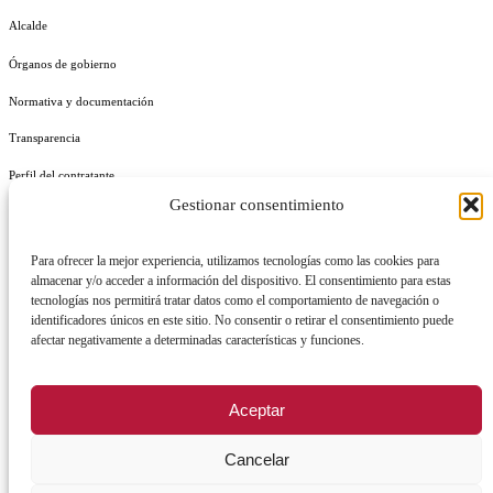
Alcalde
Órganos de gobierno
Normativa y documentación
Transparencia
Perfil del contratante
Gestionar consentimiento
Plan de Medidas Antifraude
Identidad Corporativa
Para ofrecer la mejor experiencia, utilizamos tecnologías como las cookies para
almacenar y/o acceder a información del dispositivo. El consentimiento para estas
tecnologías nos permitirá tratar datos como el comportamiento de navegación o
identificadores únicos en este sitio. No consentir o retirar el consentimiento puede
afectar negativamente a determinadas características y funciones.
AVISO LEGAL
POLÍTICA DE PRIVACIDAD
POLÍTICA DE COOKIES
Aceptar
POLÍTICA DE SEGURIDAD
REGISTRO DE ACTIVIDADES DE TRATAMIENTO
Cancelar