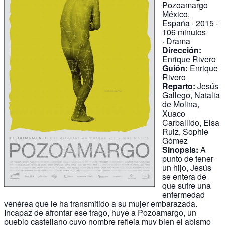
Pozoamargo
México,
España · 2015 ·
106 minutos
· Drama
Dirección:
Enrique Rivero
Guión:
Enrique
Rivero
Reparto:
Jesús
Gallego, Natalia
de Molina,
Xuaco
Carballido, Elsa
Ruiz, Sophie
Gómez
Sinopsis:
A
punto de tener
un hijo, Jesús
se entera de
que sufre una
enfermedad
venérea que le ha transmitido a su mujer embarazada.
Incapaz de afrontar ese trago, huye a Pozoamargo, un
pueblo castellano cuyo nombre refleja muy bien el abismo