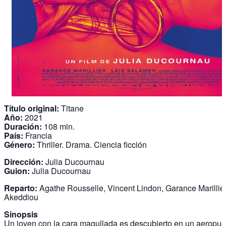
Título original:
Titane
Año:
2021
Duración:
108 min.
País:
Francia
Género:
Thriller. Drama. Ciencia ficción
Dirección:
Julia Ducournau
Guion:
Julia Ducournau
Reparto:
Agathe Rousselle, Vincent Lindon, Garance Marillie
Akeddiou
Sinopsis
Un joven con la cara magullada es descubierto en un aeropue