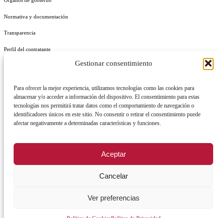
Normativa y documentación
Transparencia
Perfil del contratante
Gestionar consentimiento
Plan de Medidas Antifraude
Identidad Corporativa
Para ofrecer la mejor experiencia, utilizamos tecnologías como las cookies para
almacenar y/o acceder a información del dispositivo. El consentimiento para estas
tecnologías nos permitirá tratar datos como el comportamiento de navegación o
identificadores únicos en este sitio. No consentir o retirar el consentimiento puede
afectar negativamente a determinadas características y funciones.
AVISO LEGAL
POLÍTICA DE PRIVACIDAD
POLÍTICA DE COOKIES
Aceptar
POLÍTICA DE SEGURIDAD
REGISTRO DE ACTIVIDADES DE TRATAMIENTO
Cancelar
Ver preferencias
Facebook
X
Instagram
YouTu