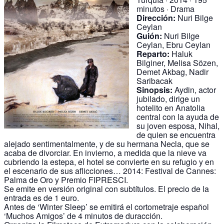
minutos · Drama
Dirección:
Nuri Bilge
Ceylan
Guión:
Nuri Bilge
Ceylan, Ebru Ceylan
Reparto:
Haluk
Bilginer, Melisa Sözen,
Demet Akbag, Nadir
Saribacak
Sinopsis:
Aydin, actor
jubilado, dirige un
hotelito en Anatolia
central con la ayuda de
su joven esposa, Nihal,
de quien se encuentra
alejado sentimentalmente, y de su hermana Necla, que se
acaba de divorciar. En invierno, a medida que la nieve va
cubriendo la estepa, el hotel se convierte en su refugio y en
el escenario de sus aflicciones… 2014: Festival de Cannes:
Palma de Oro y Premio FIPRESCI.
Se emite en versión original con subtítulos. El precio de la
entrada es de 1 euro.
Antes de ‘Winter Sleep’ se emitirá el cortometraje español
‘Muchos Amigos’ de 4 minutos de duracción.