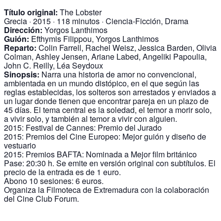
Título original:
The Lobster
Grecia · 2015 · 118 minutos · Ciencia-Ficción, Drama
Dirección:
Yorgos Lanthimos
Guión:
Efthymis Filippou, Yorgos Lanthimos
Reparto:
Colin Farrell, Rachel Weisz, Jessica Barden, Olivia
Colman, Ashley Jensen, Ariane Labed, Angeliki Papoulia,
John C. Reilly, Léa Seydoux
Sinopsis:
Narra una historia de amor no convencional,
ambientada en un mundo distópico, en el que según las
reglas establecidas, los solteros son arrestados y enviados a
un lugar donde tienen que encontrar pareja en un plazo de
45 días. El tema central es la soledad, el temor a morir solo,
a vivir solo, y también al temor a vivir con alguien.
2015: Festival de Cannes: Premio del Jurado
2015: Premios del Cine Europeo: Mejor guión y diseño de
vestuario
2015: Premios BAFTA: Nominada a Mejor film británico
Pase: 20:30 h. Se emite en versión original con subtítulos. El
precio de la entrada es de 1 euro.
Abono 10 sesiones: 6 euros.
Organiza la Filmoteca de Extremadura con la colaboración
del Cine Club Forum.