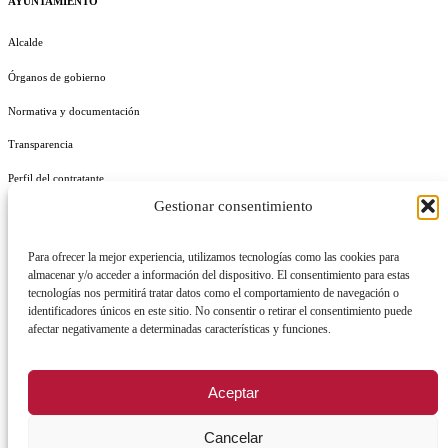
AYUNTAMIENTO
Alcalde
Órganos de gobierno
Normativa y documentación
Transparencia
Perfil del contratante
Gestionar consentimiento
Plan de Medidas Antifraude
Identidad Corporativa
Para ofrecer la mejor experiencia, utilizamos tecnologías como las cookies para
almacenar y/o acceder a información del dispositivo. El consentimiento para estas
tecnologías nos permitirá tratar datos como el comportamiento de navegación o
identificadores únicos en este sitio. No consentir o retirar el consentimiento puede
afectar negativamente a determinadas características y funciones.
AVISO LEGAL
POLÍTICA DE PRIVACIDAD
POLÍTICA DE COOKIES
Aceptar
POLÍTICA DE SEGURIDAD
REGISTRO DE ACTIVIDADES DE TRATAMIENTO
Cancelar