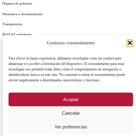
Órganos de gobierno
Normativa y documentación
Transparencia
Perfil del contratante
Gestionar consentimiento
Plan de Medidas Antifraude
Identidad Corporativa
Para ofrecer la mejor experiencia, utilizamos tecnologías como las cookies para
almacenar y/o acceder a información del dispositivo. El consentimiento para estas
tecnologías nos permitirá tratar datos como el comportamiento de navegación o
identificadores únicos en este sitio. No consentir o retirar el consentimiento puede
afectar negativamente a determinadas características y funciones.
AVISO LEGAL
POLÍTICA DE PRIVACIDAD
POLÍTICA DE COOKIES
Aceptar
POLÍTICA DE SEGURIDAD
REGISTRO DE ACTIVIDADES DE TRATAMIENTO
Cancelar
Ver preferencias
Facebook
X
Instagram
YouTu