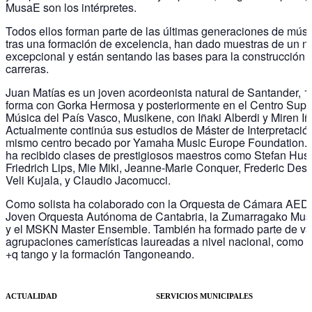
MusaE son los intérpretes.
Todos ellos forman parte de las últimas generaciones de músi
tras una formación de excelencia, han dado muestras de un ni
excepcional y están sentando las bases para la construcción 
carreras.
Juan Matías es un joven acordeonista natural de Santander, 
forma con Gorka Hermosa y posteriormente en el Centro Supe
Música del País Vasco, Musikene, con Iñaki Alberdi y Miren Iñ
Actualmente continúa sus estudios de Máster de Interpretación
mismo centro becado por Yamaha Music Europe Foundation.
ha recibido clases de prestigiosos maestros como Stefan Hus
Friedrich Lips, Mie Miki, Jeanne-Marie Conquer, Frederic De
Veli Kujala, y Claudio Jacomucci.
Como solista ha colaborado con la Orquesta de Cámara AED
Joven Orquesta Autónoma de Cantabria, la Zumarragako Mu
y el MSKN Master Ensemble. También ha formado parte de va
agrupaciones camerísticas laureadas a nivel nacional, como e
+q tango y la formación Tangoneando.
ACTUALIDAD
SERVICIOS MUNICIPALES