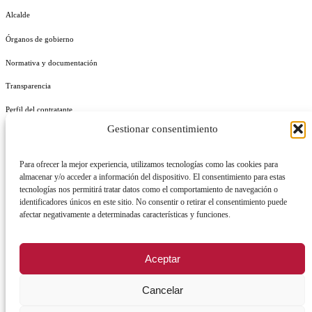
Alcalde
Órganos de gobierno
Normativa y documentación
Transparencia
Perfil del contratante
Gestionar consentimiento
Plan de Medidas Antifraude
Identidad Corporativa
Para ofrecer la mejor experiencia, utilizamos tecnologías como las cookies para
almacenar y/o acceder a información del dispositivo. El consentimiento para estas
tecnologías nos permitirá tratar datos como el comportamiento de navegación o
identificadores únicos en este sitio. No consentir o retirar el consentimiento puede
afectar negativamente a determinadas características y funciones.
AVISO LEGAL
POLÍTICA DE PRIVACIDAD
POLÍTICA DE COOKIES
Aceptar
POLÍTICA DE SEGURIDAD
REGISTRO DE ACTIVIDADES DE TRATAMIENTO
Cancelar