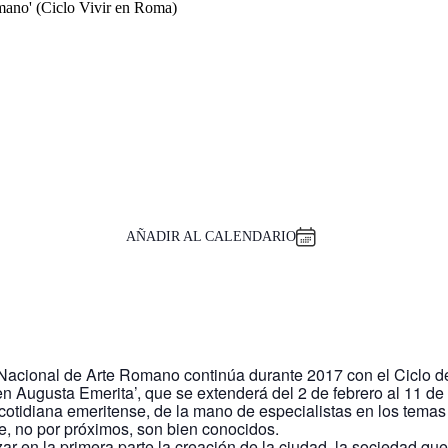
omano' (Ciclo Vivir en Roma)
AÑADIR AL CALENDARIO
acional de Arte Romano continúa durante 2017 con el Ciclo de
en Augusta Emerita’, que se extenderá del 2 de febrero al 11 de
 cotidiana emeritense, de la mano de especialistas en los temas 
e, no por próximos, son bien conocidos.
zar en la primera parte la creación de la ciudad, la sociedad 