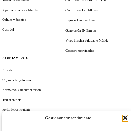
Teléfonos de interés
Centro de formación la Calzada
Agenda urbana de Mérida
Centro Local de Idiomas
Cultura y festejos
Impulsa Empleo Joven
Guía útil
Generación IN Empleo
Vives Emplea Saludable Mérida
Cursos y Actividades
AYUNTAMIENTO
Alcalde
Órganos de gobierno
Normativa y documentación
Transparencia
Perfil del contratante
Gestionar consentimiento
Plan de Medidas Antifraude
Identidad Corporativa